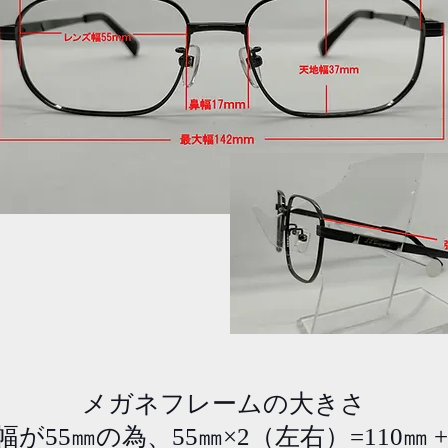
メガネフレームの大きさ
55㎜の為、55㎜×2（左右）=110㎜ + 