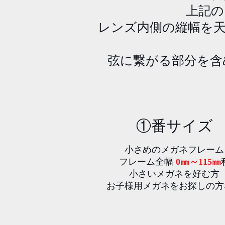
​上記
​レンズ内側の縦幅を
弦に繋がる部分を含
​①番サイズ
小さめのメガネフレーム
フレーム全幅
0㎜～115㎜
小さいメガネを好む方
​お子様用メガネをお探しの