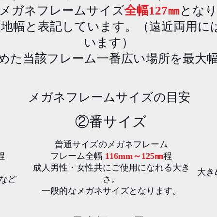
のメガネフレームサイズ
全幅127㎜
とな
天地幅と表記しています。（遠近両用には
います）
めた当該フレーム一番広い場所を最大
​メガネフレームサイズの目安
​②番サイズ
普通サイズのメガネフレーム
​程
フレーム全幅
116mm～125㎜
程
成人男性・女性共にご使用になれる大き
​大
方など
さ。
​一般的なメガネサイズとなります。