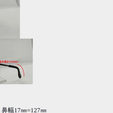
鼻幅17㎜=127㎜