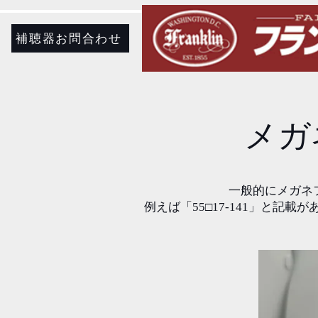
補聴器お問合わせ
​メ
一般的にメガネ
例えば「55□17-141」と記載